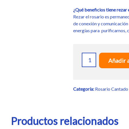
¿Qué beneficios tiene rezar 
Rezar el rosario es permanec
de conexión y comunicación 
energías para purificarnos, 
CD
Añadir a
Rosario
Cantado
(Por
correo)
Categoría:
Rosario Cantado
cantidad
Productos relacionados