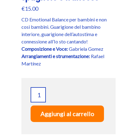
€
15.00
CD Emotional Balance per bambini e non
così bambini. Guarigione del bambino
interiore, guarigione dell’autostima e
connessione all’Io sto cantando!
Composizione e Voce:
Gabriela Gomez
Arrangiamenti e strumentazione:
Rafael
Martínez
"CD
per
i
Nuovi
Aggiungi al carrello
Bambini"
(descargable)
Solo