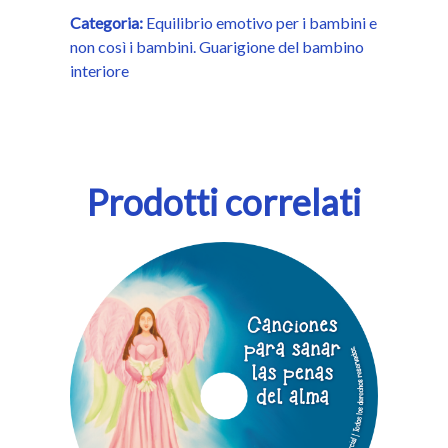
in
Categoria:
Equilibrio emotivo per i bambini e
spagnolo
non così i bambini. Guarigione del bambino
e
interiore
francese
quantità
Prodotti correlati