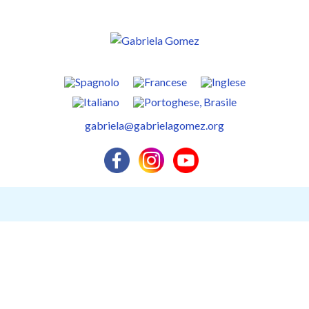
Skip
to
content
Gabriela Gomez
Activación del Ser
gabriela@gabrielagomez.org